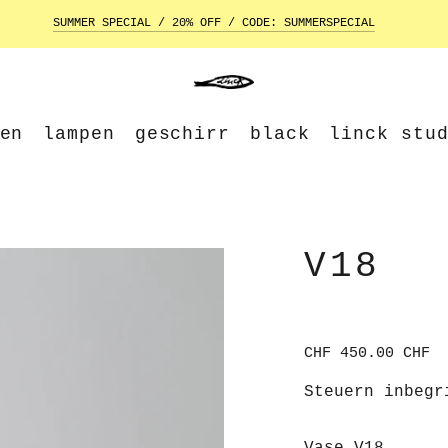
SUMMER SPECIAL / 20% OFF / CODE: SUMMERSPECIAL
en
lampen
geschirr
black
linck stu
V18
Regulärer
CHF 450.00 CHF
Preis
Steuern inbegr