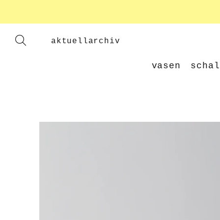
aktuell
archiv
vasen
schal