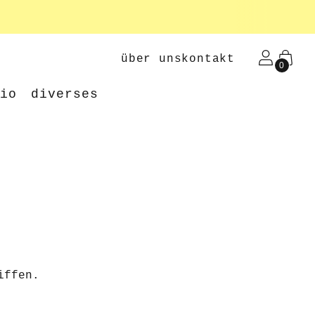
über uns
kontakt
0
dio
diverses
iffen.