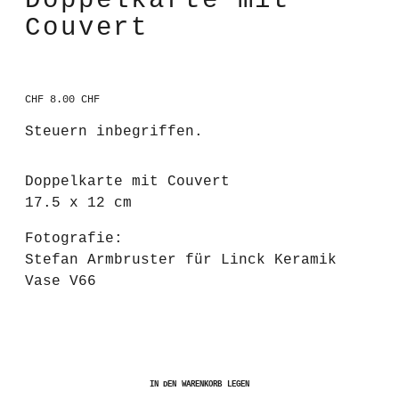
Doppelkarte mit
Couvert
CHF 8.00 CHF
Regulärer
Preis
Steuern inbegriffen.
Doppelkarte mit Couvert
17.5 x 12 cm
Fotografie:
Stefan Armbruster für Linck Keramik
Vase V66
IN DEN WARENKORB LEGEN