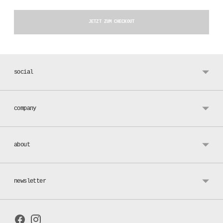
JETZT ZUM CHECKOUT
Produkt
in
social
den
Warenkorb
legen
company
about
newsletter